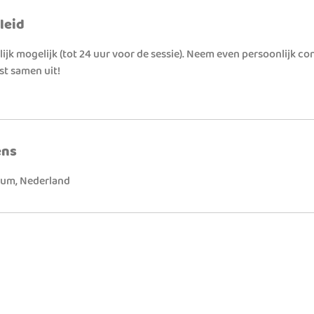
leid
ijk mogelijk (tot 24 uur voor de sessie). Neem even persoonlijk c
st samen uit!
ens
sum, Nederland