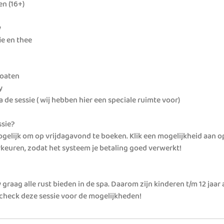
n (16+)
by
ie en thee
loaten
y
 de sessie ( wij hebben hier een speciale ruimte voor)
sie?
mogelijk om op vrijdagavond te boeken. Klik een mogelijkheid aan 
orkeuren, zodat het systeem je betaling goed verwerkt!
by graag alle rust bieden in de spa. Daarom zijn kinderen t/m 12 jaar
; check deze sessie voor de mogelijkheden!