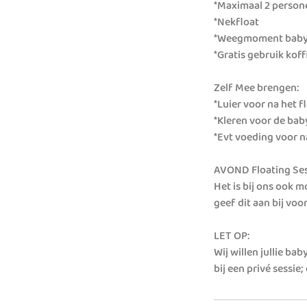
*Maximaal 2 persone
*Nekfloat
*Weegmoment ba
*Gratis gebruik koff
Zelf Mee brengen:
*Luier voor na het f
*Kleren voor de bab
*Evt voeding voor na
AVOND Floating Ses
Het is bij ons ook 
geef dit aan bij vo
LET OP:
Wij willen jullie ba
bij een privé sessie