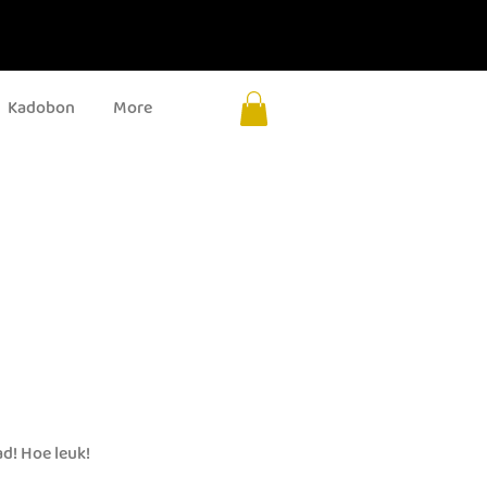
Kadobon
More
ad! Hoe leuk!