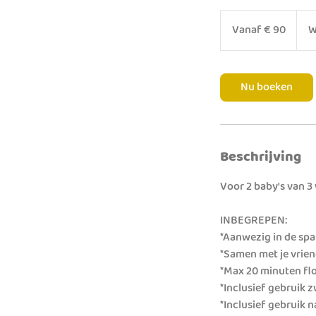
Vanaf
90
Vanaf € 90
W
euro
Nu boeken
Beschrijving
Voor 2 baby's van 
INBEGREPEN:
*Aanwezig in de sp
*Samen met je vrien
*Max 20 minuten flo
*Inclusief gebruik
*Inclusief gebruik n