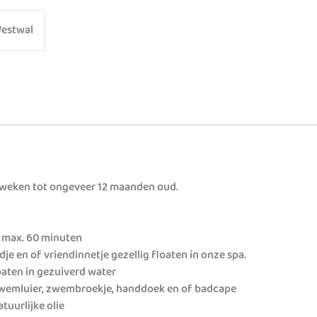
estwal
3 weken tot ongeveer 12 maanden oud.
a max. 60 minuten
dje en of vriendinnetje gezellig floaten in onze spa.
aten in gezuiverd water
 zwemluier, zwembroekje, handdoek en of badcape
atuurlijke olie