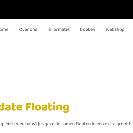
ome
Over ons
Informatie
Boeken
Webshop
date Floating
g! Met twee baby'tjes gezellig samen floaten in één extra groot b