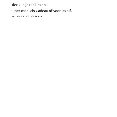
Hier kun je uit kiezen.
Super mooi als Cadeau of voor jezelf.
Prijzen : 2 kids €40,-
3 kids €43,-
4 kids €46.-
Kijk voor de kleuren naar de
voorbeeld foto's en voor vragen mail
of app gerust.
Westwal 4 | 7631 BN Ootmarsum |
info@blissbabyspa.nl