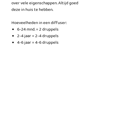
over vele eigenschappen. Altijd goed
deze in huis te hebben.
Hoeveelheden in een diffuser:
6-24 mnd. = 2 druppels
2-4 jaar = 2-4 druppels
4-6 jaar = 4-6 druppels
PRODUCTGEGEVENS
Inhoud = 10 mL
RETOURNEREN
Helaas is het niet mogelijk om
VERZENDGEGEVENS
verzorgingsproducten te retouneren.
Ben je niet tevreden met je aankoop
Onze verzendkosten zijn afhankelijk
en is het product nog niet geopend?
van het product, per product staat er
Stuur ons dan een berichtje, we
in de webshop aangegeven wat de
kijken graag samen naar een
verzendkosten zijn!